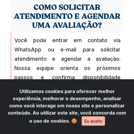
COMO SOLICITAR
ATENDIMENTO E AGENDAR
UMA AVALIAÇÃO?
Você pode entrar em contato via
WhatsApp ou e-mail para solicitar
atendimento e agendar a avaliação.
Nossa equipe orienta os próximos
passos e confirma disponibilidade
conforme demanda e agenda.
Utilizamos cookies para oferecer melhor
experiência, melhorar o desempenho, analisar
como você interage em nosso site e personalizar
Quer planejar com segurança?
Solicite um orçamento e
conteúdo. Ao utilizar este site, você concorda com
confirme a data com a nossa equipe.
o uso de cookies.
🍪
Eu aceito
Veja outras informações nos links a seguir: