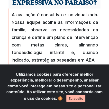
EXPRESSIVA NO PARAÍSO?
A avaliação é consultiva e individualizada.
Nossa equipe acolhe as informações da
família, observa as necessidades da
criança e define um plano de intervenção
com metas claras, alinhando
fonoaudiologia infantil e, quando
indicado, estratégias baseadas em ABA.
Utilizamos cookies para oferecer melhor
experiência, melhorar o desempenho, analisar
A LITTLE TEA ATENDE
como você interage em nosso site e personalizar
CRIANÇAS AUTISTAS E
conteúdo. Ao utilizar este site, você concorda com
ATRASOS NO
o uso de cookies.
🍪
Eu aceito
DESENVOLVIMENTO?