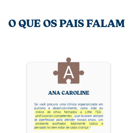
O QUE OS PAIS FALAM
ANA CAROLINE
Se você procura uma clínica especializada em
autismo e desenvolvimento, como mãe eu
indico de olhos fechados a Little TEA
,
profissionais competentes
, que buscam sempre
se aperfeiçoar para atender nossos anjos, um
ambiente acolhedor, totalmente lúdico e
pensado no bem estar de cada criança
!