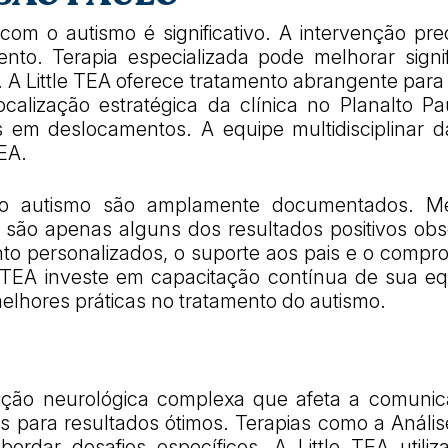
com o autismo é significativo. A intervenção pr
mento. Terapia especializada pode melhorar sign
l. A Little TEA oferece tratamento abrangente pa
lização estratégica da clínica no Planalto Paul
em deslocamentos. A equipe multidisciplinar d
EA.
a o autismo são amplamente documentados. Me
ão apenas alguns dos resultados positivos obs
to personalizados, o suporte aos pais e o compr
le TEA investe em capacitação contínua de sua eq
elhores práticas no tratamento do autismo.
ição neurológica complexa que afeta a comunica
ais para resultados ótimos. Terapias como a Anál
ordar desafios específicos. A Little TEA utiliz