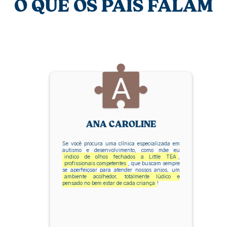
O QUE OS PAIS FALAM
ANA CAROLINE
Se você procura uma clínica especializada em
autismo e desenvolvimento, como mãe eu
indico de olhos fechados a Little TEA
,
profissionais competentes
, que buscam sempre
se aperfeiçoar para atender nossos anjos, um
ambiente acolhedor, totalmente lúdico e
pensado no bem estar de cada criança
!