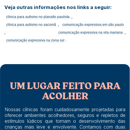
Veja outras informações nos links a seguir:
,
clínica para autismo no planalto paulista
,
clínica para autismo no sacomã
comunicação expressiva em são paulo
,
,
comunicação expressiva na vila mariana
.
comunicação expressiva na zona sul
UM LUGAR FEITO PARA
ACOLHER
Nossas clínicas foram cuidadosamente projetadas para
oferecer ambientes acolhedores, seguros e repletos de
estímulos lúdicos que tornam o desenvolvimento das
crianças mais leve e envolvente. Contamos com duas