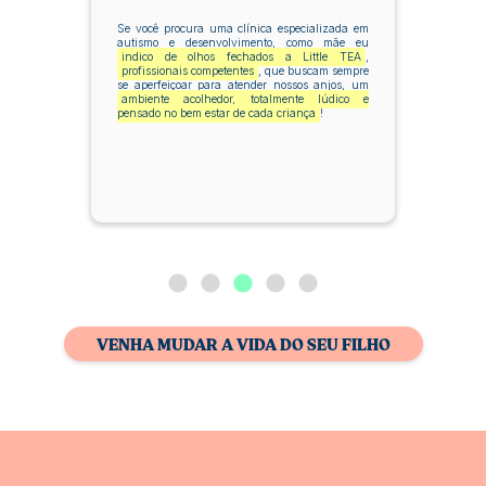
Se você procura uma clínica especializada em
autismo e desenvolvimento, como mãe eu
indico de olhos fechados a Little TEA
,
profissionais competentes
, que buscam sempre
se aperfeiçoar para atender nossos anjos, um
ambiente acolhedor, totalmente lúdico e
pensado no bem estar de cada criança
!
VENHA MUDAR A VIDA DO SEU FILHO