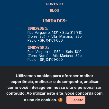
CONTATO
BLOG
UNIDADES:
UNIDADE 1:
Rua Vergueiro, 1421 - Sala 312/313
(Torre Sul) - Vila Mariana, São
Paulo - SP, 04101-000
UNIDADE 2:
Rua Vergueiro, 1353 - Sala 1010
(Torre Norte) - Vila Mariana, São
Paulo - SP, 04101-000
CONTATO:
Utilizamos cookies para oferecer melhor
TELEFONE:
experiência, melhorar o desempenho, analisar
55 (11) 98924-1939
como você interage em nosso site e personalizar
conteúdo. Ao utilizar este site, você concorda com
o uso de cookies.
🍪
Eu aceito
© Little TEA. Todos os direitos reservados.
Desenvolvido por: