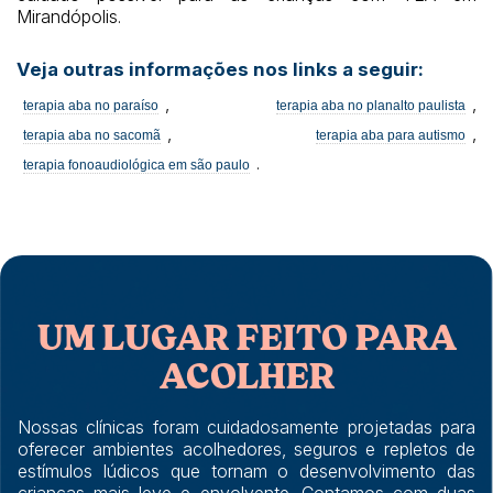
Mirandópolis.
Veja outras informações nos links a seguir:
,
,
terapia aba no paraíso
terapia aba no planalto paulista
,
,
terapia aba no sacomã
terapia aba para autismo
.
terapia fonoaudiológica em são paulo
UM LUGAR FEITO PARA
ACOLHER
Nossas clínicas foram cuidadosamente projetadas para
oferecer ambientes acolhedores, seguros e repletos de
estímulos lúdicos que tornam o desenvolvimento das
crianças mais leve e envolvente. Contamos com duas