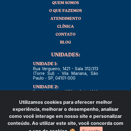
QUEM SOMOS
O QUE FAZEMOS
ATENDIMENTO
CLÍNICA
CONTATO
BLOG
UNIDADES:
UNIDADE 1:
Rua Vergueiro, 1421 - Sala 312/313
(Torre Sul) - Vila Mariana, São
Paulo - SP, 04101-000
UNIDADE 2:
Rua Vergueiro, 1353 - Sala 1010
(Torre Norte) - Vila Mariana, São
Paulo - SP, 04101-000
Utilizamos cookies para oferecer melhor
experiência, melhorar o desempenho, analisar
CONTATO:
como você interage em nosso site e personalizar
TELEFONE:
conteúdo. Ao utilizar este site, você concorda com
55 (11) 98924-1939