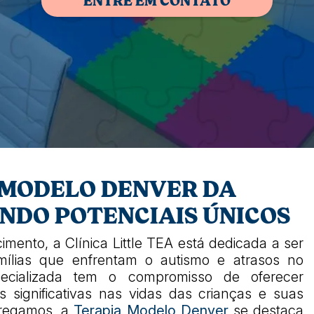
ENTRE EM CONTATO
 MODELO DENVER DA
ENDO POTENCIAIS ÚNICOS
mento, a Clínica Little TEA está dedicada a ser
ílias que enfrentam o autismo e atrasos no
pecializada tem o compromisso de oferecer
ignificativas nas vidas das crianças e suas
pregamos, a
Terapia Modelo Denver
se destaca